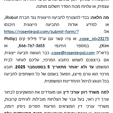
עצמית, או עלויות מכוח הסדר תשלום מותנה.
,
iRobot
בכדי להצטרף לתביעה הייצוגית נגד חברת
מה הלאה:
או למידע אודות התביעה הייצוגית היכנסו
https://rosenlegal.com/submit-form/?
אל:
Phillip
, או צרו קשר עם עו"ד פיליפ קים (
case_id=23275
), במספר החינמי 866-767-3653, או
Kim
. כבר הוגשה תביעה ייצוגית.
case@rosenlegal.com
בדוא"ל:
אם ברצונכם לשמש כתובע המרכזי, עליכם לעתור לבית
תובע
.
בספטמבר 2025
5
עד ולא יאוחר מתאריך
המשפט
מרכזי הוא גורם מייצג, הפועל בשמם של כל השותפים לתביעה
בכל הנוגע לניהול ההתדיינות המשפטית.
למה משרד רוזן עורכי דין:
אנו מעודדים את המשקיעים לבחור
עורך דין ראוי, בעל עבר של הצלחות מובילות. לעיתים קרובות,
משרדי עורכי דין המוציאים הודעות חסרים ניסיון דומה,