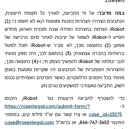
.
Lawyers
במה מדובר:
על פי התביעה, לאורך כל תקופת הייצוגית,
הנתבעים הצהירו הצהרות כוזבות ומטעות ו/או לא חשפו כי: (1)
הגזימה בהערכת המידה שבה תוכנית הארגון מחדש
iRobot
לשמור על יציבות לאחר סיום הרכישה של
iRobot
תסייע ל-
תוכל לפעול
iRobot
אמזון; (2) כתוצאה מכך, לא סביר ש-
ברווחיות כחברה עצמאית; (3) בהתאם לכך, היה ספק מהותי
להמשיך כעסק חי; ו-(4) כתוצאה מכך,
iRobot
לגבי יכולתה של
ההצהרות הפומביות של הנתבעים היו שקריות ומטעות באופן
מהותי בכל הזמנים הרלוונטיים. כאשר הפרטים האמיתיים נכנסו
לשוק, התביעה טוענת כי למשקיעים נגרם נזק.
, היכנסו
iRobot
כדי להצטרף לתביעה הייצוגית נגד
https://rosenlegal.com/submit-form/?
ל-
או צרו קשר עם עו"ד פיליפ קים, במספר
case_id=23275
case@rosenlegal.com
החינמי 866-767-3653, או בדוא"ל