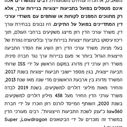
משאבים, או הכרת עמיתים משמעותית.
רבים ממשרדים אלה
אינם מטפלים בפועל בתביעות ייצוגיות בניירות ערך, אלא
רק מתווכים המפנים לקוחות או שותפים עם משרדי עורכי
דין המתדיינים בפועל על התיקים.
היו נבונים בבחירת עורך
דין. משרד עורכי הדין רוזן מייצג משקיעים ברחבי העולם, תוך
ריכוז עיסוקו בתביעות ייצוגיות בניירות ערך ובליטיגציה נגזרת של
בעלי מניות. משרד עורכי הדין רוזן השיג את הסדר התביעה
הייצוגית הגדול ביותר אי פעם בניירות ערך נגד חברה סינית.
שרותי
ISS
משרד רוזן עורכי דין מדורג במקום הראשון על ידי
תביעה ייצוגית, בגין מספר יישובי תביעות ייצוגיות בשנת 2017.
המשרד מדורג בין ארבעת הראשונים מדי שנה מאז שנת 2013,
והחזיר מאות מיליוני דולרים למשקיעים. בשנת 2019 לבדה
משרד עורכי הדין החזיר
מעל
438 מיליון דולרים למשקיעים.
בשנת 2020, השותף המייסד לורנס רוזן הוכרז על ידי חברת
מעורכי הדין
כ"ענק לשכת התביעות הייצוגיות". רבים
law360
Super
,
Lawdragon
במשרד זה מוכרים על ידי הביטאונים