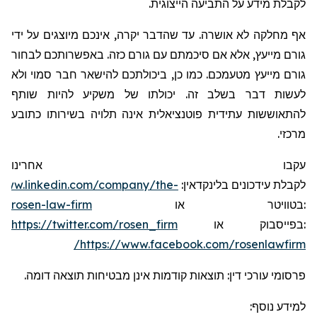
לקבלת מידע על התביעה הייצוגית.
אף מחלקה לא אושרה. עד שהדבר יקרה, אינכם מיוצגים על ידי
גורם מייעץ, אלא אם סיכמתם עם גורם כזה. באפשרותכם לבחור
גורם מייעץ מטעמכם. כמו כן, ביכולתכם להישאר חבר סמוי ולא
לעשות דבר בשלב זה. יכולתו של משקיע להיות שותף
להתאוששות עתידית פוטנציאלית אינה תלויה בשירותו כתובע
מרכזי.
עקבו אחרינו
/www.linkedin.com/company/the-
:
בלינקדאין
עידכונים
לקבלת
rosen-law-firm
או
בטוויטר
:
https://twitter.com/rosen_firm
או
בפייסבוק
:
https://www.facebook.com/rosenlawfirm/
פרסומי עורכי דין: תוצאות קודמות אינן מבטיחות תוצאה דומה.
למידע נוסף: