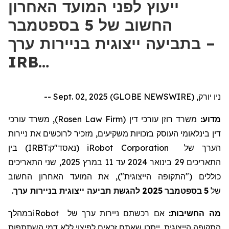
ייעוץ לפני המועד האחרון
החשוב של 5 בספטמבר
בתביעה ייצוגית בניירות ערך –
IRB…
ניו יורק, Sept. 02, 2025 (GLOBE NEWSWIRE) --
), משרד עורכי
Rosen Law Firm
משרד רוזן עורכי דין (
מדוע:
דין בינלאומי העוסק בזכויות משקיעים, מזכיר לרוכשים את
ניירות
) בין
IRBT:
נאסד"ק
(
iRobot Corporation
של
הערך
, שני התאריכים
2025
במרץ
11
עד
2024
בינואר
29
התאריכים
כוללים ("התקופה הייצוגית"), את המועד האחרון החשוב
.
להגשת תביעה ייצוגית בניירות ערך
2025
בספטמבר
5
של
במהלך
iRobot
של
ניירות ערך
אם רכשתם
מה החשיבות:
התקופה הייצוגית
, ייתכן שאתם זכאים לפיצוי ללא דמי השתתפות